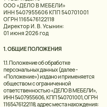
1. ОБЩИЕ ПОЛОЖЕНИЯ
1.1. Положение об обработке
персональных данных (далее -
«Положение») издано и применяется
обществом с ограниченной
ответственностью «ДЕЛО В МЕБЕЛИ»,
ИНН 5407955606, КПП 540701001, ОГРН
1165476122118, адрес места нахождения:
630007, НОВОСИБИРСКАЯ ОБЛАСТЬ,
НОВОСИБИРСК Г, ПРИСТАНСКИЙ ПЕР, Д.
5, ОФИС 12 (далее - «Оператор») в
соответствии с п. 2 ч. 1 ст. 18.1
Федерального закона от 27.07.2006 Nº
152-ФЗ «О персональных данных».
Настоящее Положение определяет
политику, порядок и условия Оператора
в отношении обработки персональных
данных, полученных посредством
интернет-сайта
https://xn-
-80adsgc7bno.xn--p1ai/
(далее - Сайт) или