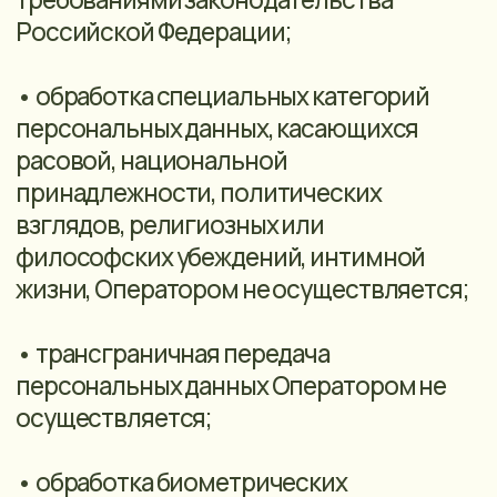
Макс, Telegram, осуществления звонка с
использованием сервисов сайта.
Категория обрабатываемых
персональных данных: персональные
данные.
Перечень обрабатываемых
персональных данных: имя, фамилия,
отчество, номер телефона, имя
пользователя в мессенджере, ИНН,
адрес регистрации, адрес проживания,
реквизиты расчетного счета, адрес
электронной почты.
Сроки обработки и хранения
персональных данных: до отзыва
согласия на обработку персональных
данных; до достижения целей обработки
персональных данных либо утраты цели
обработки персональных данных, если
иное не предусмотрено федеральным
законом.
Способ обработки: автоматизированная,
неавтоматизированная обработка