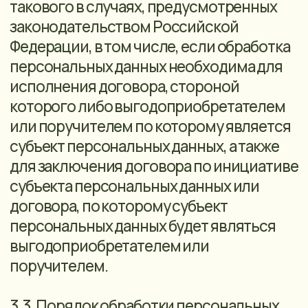
УНИЧТОЖЕНИЯ ПЕРСОНАЛЬНЫХ
ДАННЫХ ПРИ ДОСТИЖЕНИИ ЦЕЛЕЙ
ИЛИ ПРИ НАСТУПЛЕНИИ ИНЫХ
ЗАКОННЫХ ОСНОВАНИЙ
4.1. Пользователи (посетители) Сайта.
Цель обработки персональных данных:
обработка и оформление заявок,
информирование об услугах Оператора,
направление информационных
сообщений, направление рекламной
рассылки, предоставление доступа к
сервисам сайта, в том числе:
направление сообщений в мессенджеры
Макс, Telegram, осуществление звонков
с использованием сервисов сайта.
Категория обрабатываемых
персональных данных: персональные
данные.
Перечень обрабатываемых
персональных данных: имя, номер
телефона, имя пользователя в