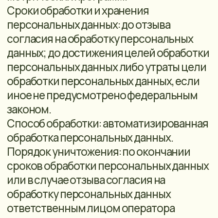
данных без согласия пользователя при
наличии оснований, указанных в пунктах
2 - 11 части 1 статьи 6 Закона о
персональных данных.
7. ДЕЙСТВИЯ, ОСУЩЕСТВЛЯЕМЫЕ
ОПЕРАТОРОМ ПЕРСОНАЛЬНЫХ
ДАННЫХ В ХОДЕ ОБРАБОТКИ
ПЕРСОНАЛЬНЫХ ДАННЫХ
7.1. Оператор вправе осуществлять
следующие действия: сбор; запись;
систематизацию; накопление: хранение;
уточнение (обновление, изменение);
извлечение; использование; передача
(предоставление доступ); удаление;
уничтожение.
7.2. Оператор вправе поручить обработку
персональных данных другому лицу с
согласия субъекта персональных
данных, на основании заключаемого с