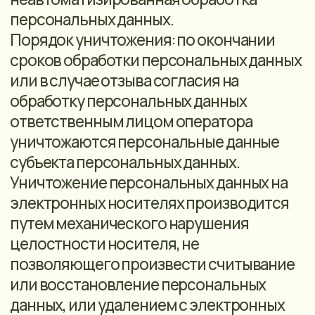
персональных данных на обработку их
персональных данных, за исключением
случаев, предусмотренных
законодательством Российской
Федерации;
• обеспечение раздельного хранения
персональных данных и их
материальных носителей, обработка
которых осуществляется в разных целях
и которые содержат разные категории
персональных данных;
• обеспечение безопасности
персональных данных при их передаче
по открытым каналам связи;
• определение актуальных угроз
безопасности персональных данных при
их обработке в информационной
системе персональных данных и