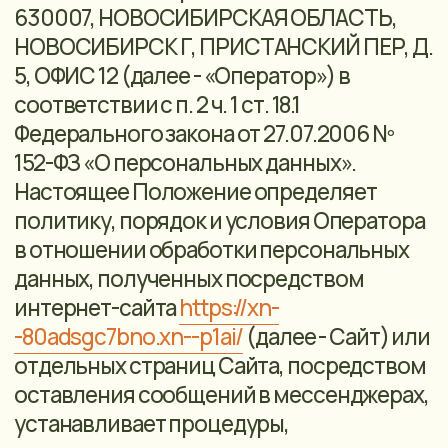
отдельных страниц Сайта, посредством
оставления сообщений в мессенджерах,
устанавливает процедуры,
направленные на предотвращение и
выявление нарушений
законодательства Российской
Федерации, устранение последствий
таких нарушений, связанных с
обработкой персональных данных.
Действующая редакция Положения
размещена в сети Интернет в подвале
Сайта.
Все вопросы, связанные с обработкой
персональных данных, не
урегулированные настоящим
Положением, разрешаются в
соответствии с действующим
законодательством Российской
Федерации в области персональных
данных.
Оператор обеспечивает защиту
обрабатываемых персональных данных