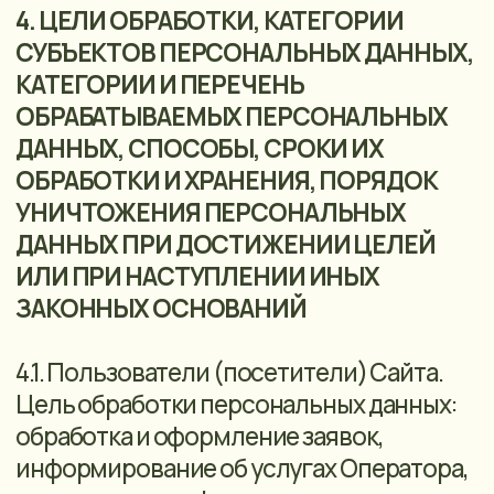
неполными, устаревшими, неточными,
незаконно полученными или не
являются необходимыми для
заявленной цели обработки;
5.4. отзыв согласия на обработку
персональных данных;
5.5. принятие предусмотренных законом
мер по защите своих прав;
5.6. обжалование действия или
бездействия Оператора,
осуществляемого с нарушением
требований законодательства
Российской Федерации в области
персональных данных, в
уполномоченный орган по защите прав
субъектов персональных данных или в
суд;