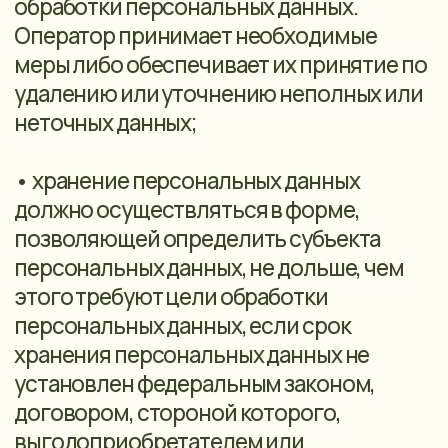
• трансграничная передача
персональных данных Оператором не
осуществляется;
• обработка биометрических
персональных данных Оператором не
осуществляется;
• устное общение с контрагентами (в
том числе клиентами, потенциальными
клиентами) производится по
специально выделенной телефонной
линии Оператора. При этом рабочее
место сотрудника Оператора, которому
поручено общение, обеспечивается
техническими средствами,
позволяющими в автоматизированном
режиме вести регистрацию телефонных
вызовов, а также (с согласия субъекта
персональных данных) вести