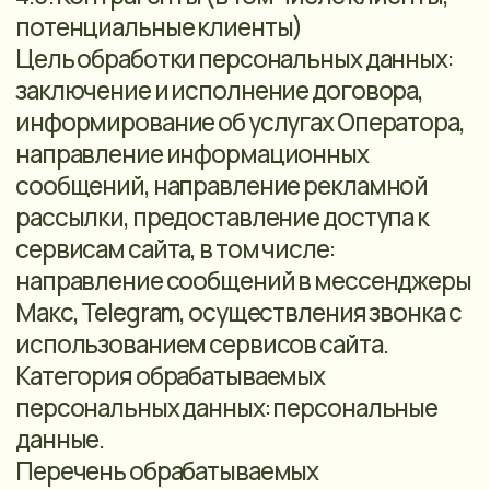
хранятся в разных папках.
8.3. Не допускается хранение и
размещение документов, содержащих
персональные данные, в открытых
электронных каталогах
(файлообменниках) в информационной
системе персональных данных.
9. МЕРЫ, ПРИНИМАЕМЫЕ
ОПЕРАТОРОМ ДЛЯ ОБЕСПЕЧЕНИЯ
БЕЗОПАСНОСТИ ПЕРСОНАЛЬНЫХ
ДАННЫХ, ОЦЕНКА ВРЕДА, КОТОРЫЙ
МОЖЕТ БЫТЬ ПРИЧИНЕН СУБЪЕКТАМ
ПЕРСОНАЛЬНЫХ ДАННЫХ
9.1. Меры, необходимые для обеспечения
безопасности обрабатываемых
оператором персональных данных,
включают:
• назначение лица, ответственного за