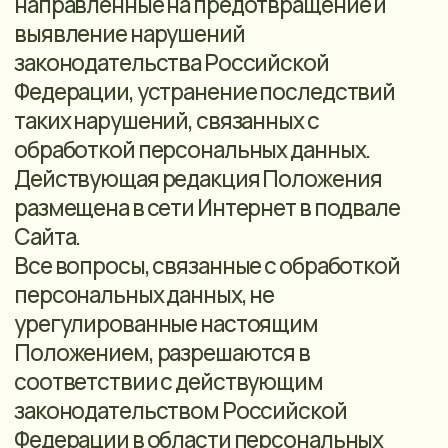
от несанкционированного доступа и
разглашения, неправомерного
использования или утраты в
соответствии с требованиями Закона о
персональных данных.
Оператор имеет право вносить
изменения в настоящее Положение. При
внесении изменений в заголовке
Положения указывается дата
последнего обновления редакции.
Новая редакция Положения вступает в
силу с момента ее размещения на сайте,
если иное не предусмотрено новой
редакцией Положения.
2. ТЕРМИНЫ, ИСПОЛЬЗУЕМЫЕ В
НАСТОЯЩЕМ ПОЛОЖЕНИИ
Персональные данные - любая
информация, относящаяся к прямо или
косвенно определенному или
определяемому физическому лицу