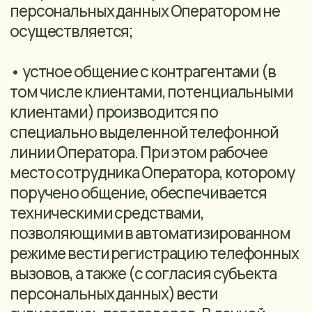
персональных данных.
Порядок уничтожения: по окончании
сроков обработки персональных данных
или в случае отзыва согласия на
обработку персональных данных
ответственным лицом оператора
уничтожаются персональные данные
субъекта персональных данных.
Уничтожение персональных данных на
электронных носителях производится
путем механического нарушения
целостности носителя, не
позволяющего произвести считывание
или восстановление персональных
данных, или удалением с электронных
носителей методами и средствами
гарантированного удаления остаточной
информации. Факт уничтожения ПД
подтверждается документально актом
об уничтожении носителей.