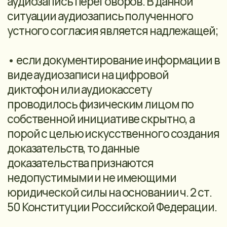
5. ОСНОВНЫЕ ПРАВА СУБЪЕКТОВ
ПЕРСОНАЛЬНЫХ ДАННЫХ
Субъекты персональных данных имеют
право на:
5.1. полную информацию об их
персональных данных, обрабатываемых
Оператором;
5.2. доступ к своим персональным
данным, включая право на получение
копии любой записи, содержащей их
персональные данные, за исключением
случаев, предусмотренных
законодательством Российской
Федерации;
5.3. уточнение своих персональных
данных, их блокирование или
уничтожение в случае, если
персональные данные являются