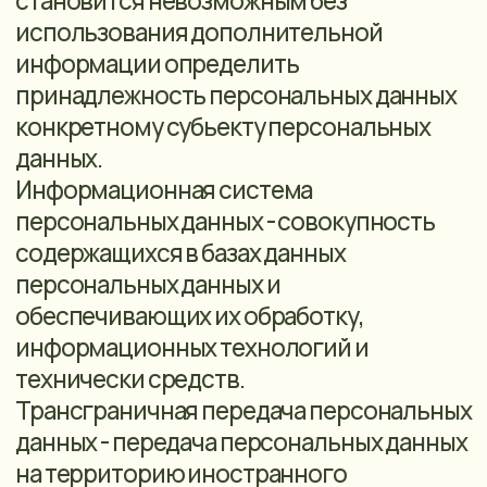
обработки персональных данных.
Оператор принимает необходимые
меры либо обеспечивает их принятие по
удалению или уточнению неполных или
неточных данных;
• хранение персональных данных
должно осуществляться в форме,
позволяющей определить субъекта
персональных данных, не дольше, чем
этого требуют цели обработки
персональных данных, если срок
хранения персональных данных не
установлен федеральным законом,
договором, стороной которого,
выгодоприобретателем или
поручителем по которому является
субъект персональных данных.
Обрабатываемые персональные данные
подлежат уничтожению по достижении
целей обработки или в случае утраты
необходимости в достижении этих