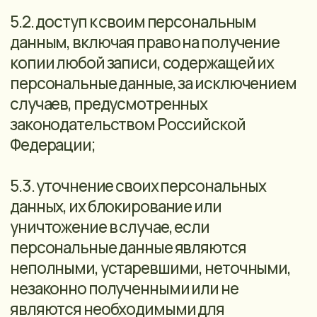
актам Оператора;
• иные меры, предусмотренные
законодательством Российской
Федерации в области персональных
данных.
9.2. Оценка вреда, который может быть
причинен субъектам персональных
данных в случае нарушения Оператором
требований Закона о персональных
данных, определяется в соответствии с
Приказом Федеральной службы по
надзору в сфере связи, информационных
технологий и массовых коммуникаций
от 27.10.2022 Nº 178.
10. ОБЯЗАННОСТИ ОПЕРАТОРА
ПЕРСОНАЛЬНЫХ ДАННЫХ
10.1. В случае выявления неправомерной