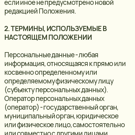
персональных данных включает в себя в
том числе:
сбор;
запись;
систематизацию;
накопление;
хранение;
уточнение (обновление, изменение);
извлечение;
использование;
передачу (распространение,
предоставление, доступ);
обезличивание;
блокирование;
удаление;
уничтожение.
Автоматизированная обработка
персональных данных - обработка
персональных данных с помощью
средств вычислительной техники.