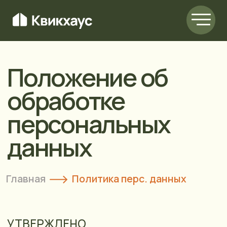
Положение об
обработке
персональных
данных
Главная
Политика перс. данных
УТВЕРЖДЕНО
ООО «ДЕЛО В МЕБЕЛИ»
ИНН 5407955606 КПП 540701001
ОГРН 1165476122118
Директор И. В. Усынин:
01 июня 2026 год