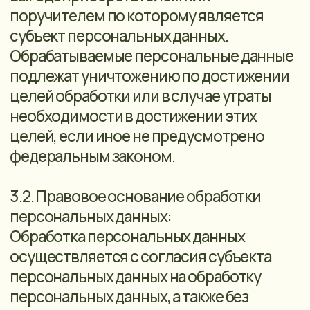
аудиозапись переговоров. В данной
ситуации аудиозапись полученного
устного согласия является надлежащей;
• если документирование информации в
виде аудиозаписи на цифровой
диктофон или аудиокассету
проводилось физическим лицом по
собственной инициативе скрытно, а
порой с целью искусственного создания
доказательств, то данные
доказательства признаются
недопустимыми и не имеющими
юридической силы на основании ч. 2 ст.
50 Конституции Российской Федерации.
4. ЦЕЛИ ОБРАБОТКИ, КАТЕГОРИИ
СУБЪЕКТОВ ПЕРСОНАЛЬНЫХ ДАННЫХ,
КАТЕГОРИИ И ПЕРЕЧЕНЬ
ОБРАБАТЫВАЕМЫХ ПЕРСОНАЛЬНЫХ
ДАННЫХ, СПОСОБЫ, СРОКИ ИХ
ОБРАБОТКИ И ХРАНЕНИЯ, ПОРЯДОК