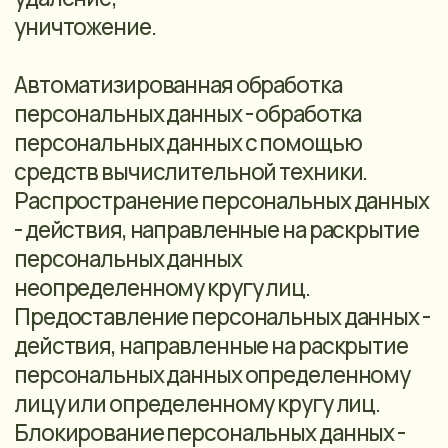
иностранному юридическому лицу.
3.ПРИНЦИПЫ, УСЛОВИЯ И ПОРЯДОК
ОБРАБОТКИ ПЕРСОНАЛЬНЫХ ДАННЫХ
3.1. Принципы обработки персональных
данных:
• обработка персональных данных
осуществляется на законной и
справедливой основе;
• обработка персональных данных
ограничивается достижением
конкретных, заранее определенных и
законных целей. Не допускается
обработка персональных данных,
несовместимая с целями сбора
персональных данных.
• не допускается объединение баз
данных, содержащих персональные