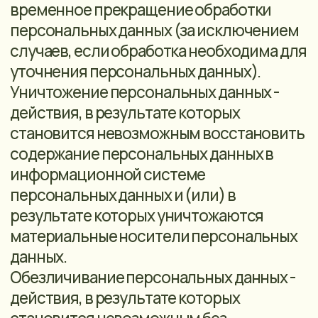
данные, обработка которых
осуществляется в целях,
несовместимых между собой;
• обработке подлежат только
персональные данные, которые
отвечают целям их обработки;
• содержание и объем обрабатываемых
персональных данных соответствует
заявленным целям обработки. Не
допускается избыточность
обрабатываемых персональных данных
по отношению заявленным целям их
обработки;
• при обработке персональных данных
обеспечиваются точность
персональных данных, их
достаточность, а в необходимых случаях
и актуальность по отношению к целям