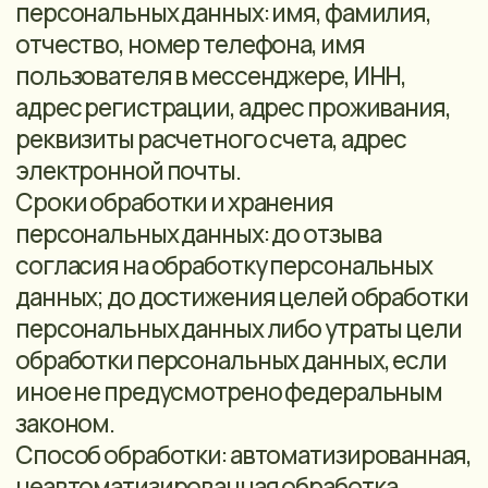
организацию обработки персональных
данных
• принятие локальных нормативных
актов и иных документов в области
обработки и защиты персональных
данных;
• соблюдение условий,
обеспечивающих сохранность
персональных данных и исключающих
несанкционированный доступ к ним;
• обнаружение фактов
несанкционированного доступа к
персональным данным;
• проведение методической работы с
лицами, допущенными к работе с
персональными данными;
• получение согласий субъектов