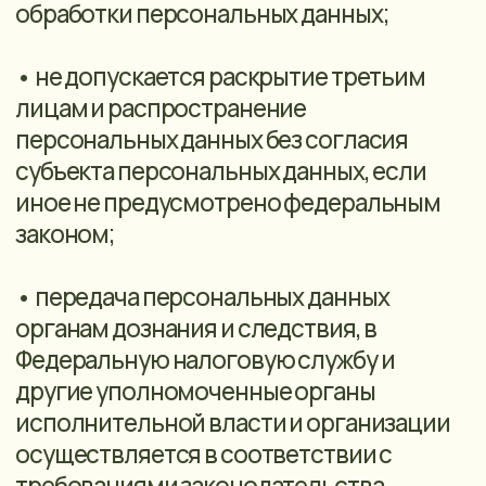
электронных носителях производится
путем механического нарушения
целостности носителя, не
позволяющего произвести считывание
или восстановление персональных
данных, или удалением с электронных
носителей методами и средствами
гарантированного удаления остаточной
информации. Факт уничтожения ПД
подтверждается документально актом
об уничтожении носителей.
4.3. Контрагенты (в том числе клиенты,
потенциальные клиенты)
Цель обработки персональных данных:
заключение и исполнение договора,
информирование об услугах Оператора,
направление информационных
сообщений, направление рекламной
рассылки, предоставление доступа к
сервисам сайта, в том числе:
направление сообщений в мессенджеры