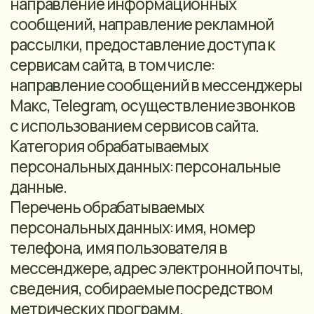
5.7. осуществление иных прав,
предусмотренных законодательством
Российской Федерации.
6. ОТЗЫВ СОГЛАСИЯ НА ОБРАБОТКУ
ПЕРСОНАЛЬНЫХ ДАННЫХ
Согласие на обработку (в том числе
распространение) персональных
данных может быть отозвано
пользователями или их
представителями путем направления
заявления Оператору в письменной
форме на адрес электронной почты:
quick.house.nsk54@gmail.com
или по
почтовому адресу: 630007,
НОВОСИБИРСКАЯ ОБЛАСТЬ,
НОВОСИБИРСК Г, ПРИСТАНСКИЙ ПЕР, Д.
5, ОФИС 12
В случае отзыва согласия на обработку
персональных данных оператор вправе
продолжить обработку персональных