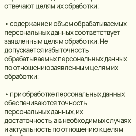
лицам и распространение
персональных данных без согласия
субъекта персональных данных, если
иное не предусмотрено федеральным
законом;
• передача персональных данных
органам дознания и следствия, в
Федеральную налоговую службу и
другие уполномоченные органы
исполнительной власти и организации
осуществляется в соответствии с
требованиями законодательства
Российской Федерации;
• обработка специальных категорий
персональных данных, касающихся
расовой, национальной
принадлежности, политических
взглядов, религиозных или
философских убеждений, интимной
жизни, Оператором не осуществляется;