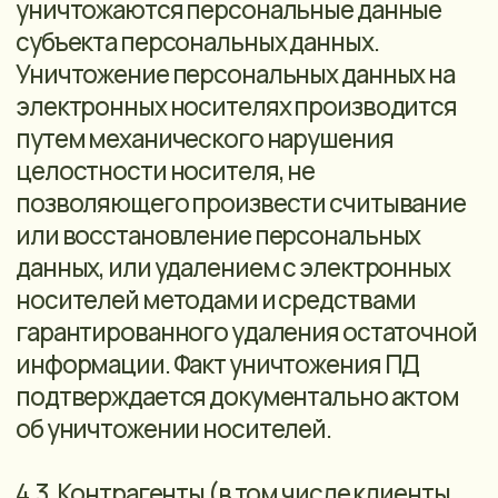
этим лицом договора. Лицо,
осуществляющее обработку
персональных данных по поручению
оператора, обязано соблюдать
принципы и правила обработки
персональных данных,
предусмотренные Законом о
персональных данных, соблюдать
конфиденциальность персональных
данных.
8. ХРАНЕНИЕ ПЕРСОНАЛЬНЫХ ДАННЫХ
8.1. Персональные данные субъектов
могут быть получены, проходить
дальнейшую обработку и передаваться
на хранение в электронном виде.
8.2. Персональные данные субъектов,
обрабатываемые с использованием
средств автоматизации в разных целях,