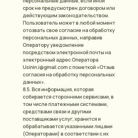
персональные данные, если иной
срок не предусмотрен договором или
действующим законодательством.
Пользователь может в любой момент
отозвать свое согласие на обработку
персональных данных, направив
Оператору уведомление
посредством электронной почты на
электронный адрес Оператора
Usinin.i@gmail.com с пометкой «Отзыв
согласия на обработку персональных
Положение об обработке персональных данных
данных».
Согласие на обработку персональных данных,
собираемых метрическими программами
8.5. Вся информация, которая
Политика использования файлов
собирается сторонними сервисами, в
Cookie ООО «ДЕЛО В МЕБЕЛИ»
том числе платежными системами,
Согласие на обработку
персональных данных
средствами связи и другими
поставщиками услуг, хранится и
обрабатывается указанными лицами
(Операторами) в соответствии с их