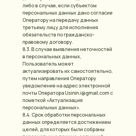
либо в случае, если субъектом
персональных данных дано согласие
Оператору на передачу данных
Мы всегда рады
третьему лицу для исполнения
обязательств по гражданско-
встрече с вами!
правовому договору.
8.3. В случае выявления неточностей
+7 993 031-07-07
в персональных данных,
+7 383 277-11-03
Пользователь может
актуализировать их самостоятельно,
quick.house.nsk54@gmail.com
путем направления Оператору
уведомление на адрес электронной
г. Новосибирск, ул. Королева 40 к3
почты Оператора Usinin.i@gmail.com с
пометкой «Актуализация
ООО «ДЕЛО В МЕБЕЛИ»
персональных данных».
ИНН
5407955606
8.4. Срок обработки персональных
данных определяется достижением
целей, для которых были собраны